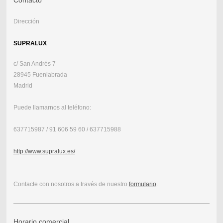
Dirección
SUPRALUX
c/ San Andrés 7
28945 Fuenlabrada
Madrid
Puede llamarnos al teléfono:
637715987 / 91 606 59 60 / 637715988
http://www.supralux.es/
Contacte con nosotros a través de nuestro
formulario
.
Horario comercial